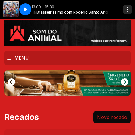
13:00 - 15:30
dré - Animal
Samurai - Ed Motta
Brasileiríssimo com Rogério Santo André - Animal
MENU
Recados
Novo recado