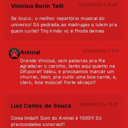
Vinicius Borin Telli
05/04/2025 • 01:42
Se louco.. o melhor repertório musical do
universo! Só pedrada..as madrugas q lutem pra
quem curte!! Tmj irmão vc é fhoda demais
Animal
07/06/2025 • 11:17
Grande Vinícius, sem palavras pra lhe
agradecer o carinho, tanto aqui quanto na
Difusora!! Valeu, e precisamos marcar um
churras, hein, pra curtir uma boa carne, e,
claro, boa música!! Forte abraço!!
Luiz Carlos de Souza
09/03/2025 • 17:31
Coisa linda!!! Som do Animal é 1000!!! Só
preciosidades sonoras!!!