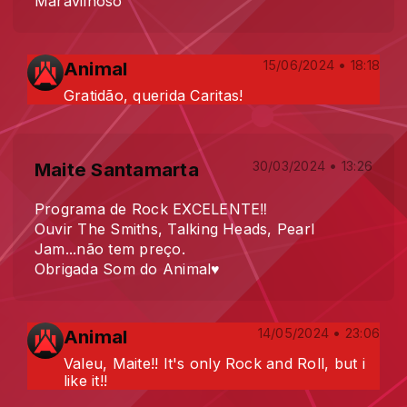
Maravilhoso
Animal
15/06/2024 • 18:18
Gratidão, querida Caritas!
Maite Santamarta
30/03/2024 • 13:26
Programa de Rock EXCELENTE‼️
Ouvir The Smiths, Talking Heads, Pearl
Jam...não tem preço.
Obrigada Som do Animal♥️
Animal
14/05/2024 • 23:06
Valeu, Maite!! It's only Rock and Roll, but i
like it!!