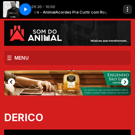
05:30 - 10:00
 Santo André - Animal
ic Clapton
Change The World - Eric Clapton
Acordes Pra Curtir com Rogério Santo André - Ani
MENU
DERICO